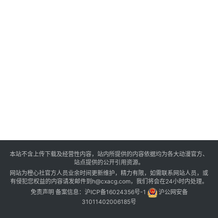
本站不含上传下载及经营性内容，站内所提供的内容依据均为各大动漫官方、
站点提供的公开引用资源。
网站为橙心社官方人员业余时间更新维护，精力有限，如需联系网站人员，或
有侵犯您权益的内容请发邮件到h@cxacg.com，我们将会在24小时内处理。
免责声明
备案信息：
沪ICP备16024356号-1
沪公网安备
31011402006185号