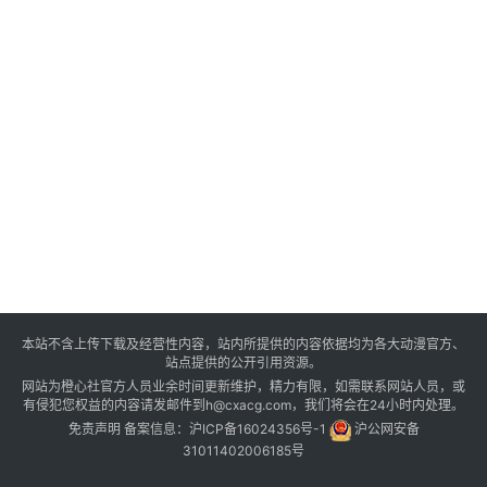
本站不含上传下载及经营性内容，站内所提供的内容依据均为各大动漫官方、
站点提供的公开引用资源。
网站为橙心社官方人员业余时间更新维护，精力有限，如需联系网站人员，或
有侵犯您权益的内容请发邮件到h@cxacg.com，我们将会在24小时内处理。
免责声明
备案信息：
沪ICP备16024356号-1
沪公网安备
31011402006185号