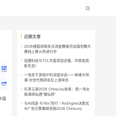
近期文章
2026搜狐视频关注流星舞银河全国宅舞大
赛线上赛火热进行中
冠捷科技与TCL华星双冠合璧，共筑电竞
新生态！
一场关于游戏IP的深度对谈——朱峰大师
课·次世代预研会在上海举办
乐享元游2026 ChinaJoy收官：用一场太
极演绎仙遇“慢仙侠”
本届
与AI同游 与“Rix”同行｜RixEngine决策式
AI广告引擎重磅亮相2026 ChinaJoy