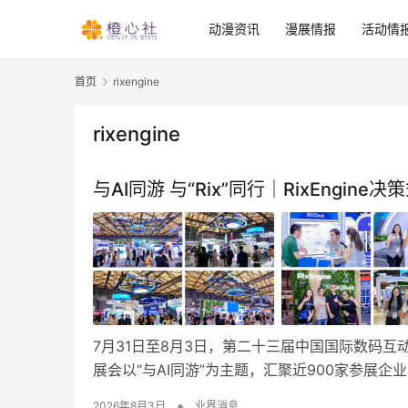
动漫资讯
漫展情报
活动情
首页
rixengine
rixengine
与AI同游 与“Rix”同行｜RixEngine决
7月31日至8月3日，第二十三届中国国际数码互动
展会以“与AI同游”为主题，汇聚近900家参展企
•
2026年8月3日
业界消息