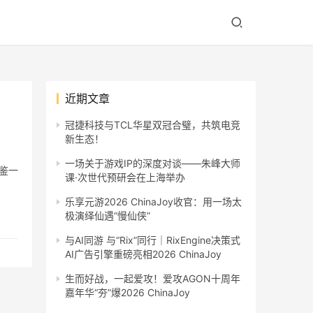
近期文章
冠捷科技与TCL华星双冠合璧，共筑电竞
新生态！
一场关于游戏IP的深度对谈——朱峰大师
鉴一
课·次世代预研会在上海举办
乐享元游2026 ChinaJoy收官：用一场太
极演绎仙遇“慢仙侠”
与AI同游 与“Rix”同行｜RixEngine决策式
AI广告引擎重磅亮相2026 ChinaJoy
生而好战，一起爱攻！爱攻AGON十周年
嘉年华“夯”爆2026 ChinaJoy