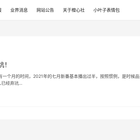
报
业界消息
网站公告
关于橙心社
小叶子表情包
坑！
有一个月的时间，2021年的七月新番基本播出过半，按照惯例，是时候品
人已经弃坑…