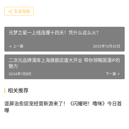
生成海报
元梦之星一上线连爆十四天！凭什么这么火？
上一篇
2023年12月30日
二次元品牌漫库上海旗舰店盛大开业 带你领略国漫IP的
魅力
2024年1月8日
下一篇
相关推荐
竖屏治愈捉宠经营新游来了！《闪耀吧！噜咪》今日首
曝