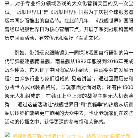
来，对于专业细分领域游戏的大众化营销突围的又一次尝
试。“战舰世界日”是《战舰世界》国服为了庆祝全球服务器
版本同步而推出的自造节。在此前几年，《战舰世界》国服
曾经以战舰世界日为核心营销节点，开展了系列战舰科普和
历史回顾活动，有效传承和弘扬了军武文化。
例如，带领玩家跟随镜头一同探访我国自行研制的第一
代导弹驱逐舰南昌舰，南昌舰从1982年服役到2016年完成
战斗使命，它见证了中国海军从小到大，由弱变强的发展历
程；由众多行业专家们组成的“见道讲堂”，通过回顾历史和
分析世界武器装备格局，与玩家面对面对话；还有由1500
架无人机组成的，在赣江上空上演的战舰主题无人机表演
秀……通过这些活动让“战舰世界日”和“真箱季”的热度从玩家
圈层逐步扩散到更广范围的大众中去，也让老玩家们在这些
活动的传播之中，获得更深的参与感和荣誉感。