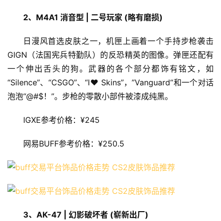
2、M4A1 消音型 | 二号玩家 (略有磨损)
日漫风首选皮肤之一，机匣上画着一个手持步枪袭击
GIGN（法国宪兵特勤队）的反恐精英的图像。弹匣还配有
一个伸出舌头的狗。武器的各个部分都饰有铭文，如
“Silence”、“CSGO”、“I❤ Skins”，”Vanguard“和一个对话
泡泡“@#$！”。步枪的零散小部件被漆成纯黑。
IGXE参考价格：¥245
网易BUFF参考价格：¥250.5
3、
AK-47 | 幻影破坏者 (崭新出厂)