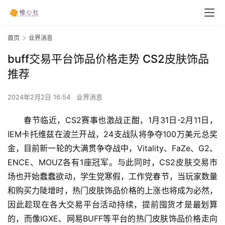
首页
业界消息
buff交易平台饰品价格走势 CS2皮肤饰品
推荐
2024年2月2日 16:54
业界消息
春节临近，CS2赛事也激战正酣，1月31日-2月11日，
IEM卡托维兹在波兰开战，24支战队将争夺100万美元总奖
金，目前新一轮的大满贯争夺战中，Vitality、FaZe、G2、
ENCE、MOUZ各有1座冠军。与此同时，CS2皮肤交易市
场也开始蠢蠢欲动，学生党寒假，工作党春节，当玩家数量
和购买力陡增时，热门皮肤饰品价格的上涨也将成为必然，
因此趁现在各大交易平台活动持续，提前囤货才是最划算
的，而像IGXE、网易BUFF等平台的热门皮肤饰品价格走向