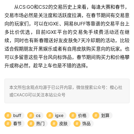
从CS:GO和CS2的交易历史上来看，每逢大赛和春节，
交易市场必然是关注度和活跃度拉满，在春节期间有交易意
向的玩家们，可以在IGXE、网易BUFF等靠谱的交易平台上
多比价优选，目前IGXE平台的交易免手续费活动还在继
续，同时也有新春赠送好友皮肤免7天冷却期的活动，比较
适合假期朋友开黑娱乐或者有自用皮肤购买意向的玩家。也
可以多留意这些平台风向标饰品，春节期间购买力和价格攀
升或称必然，趁早上车也是不错的选择。
本文所包含观点均源于已公开内容，微信搜索公众号：橙心社
或CXACG可以关注本站公众号
buff
cs
igxe
价格
划算
春节
热门
皮肤
饰品