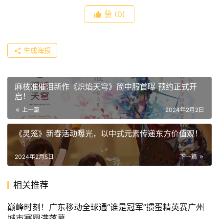
赞
(0)
生成海报
麻枝准催泪新作《炽焰天穹》简中服首曝 预约正式开
启！
上一篇
2024年2月2日
《灵笼》新春活动曝光，以中式元素传递东方价值观！
2024年2月5日
下一篇
相关推荐
巅峰时刻！广东移动全球通“谁是冠军”掼蛋精英赛广州
城市赛圆满落幕