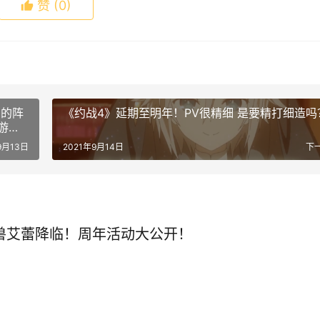
赞
(0)
有的阵
《约战4》延期至明年！PV很精细 是要精打细造吗
游戏
9月13日
2021年9月14日
下
兽艾蕾降临！周年活动大公开！