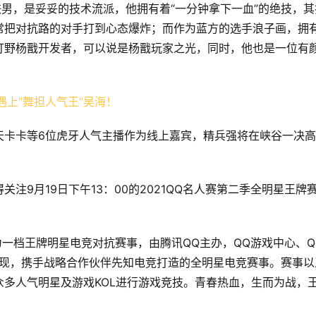
铁男，是妥妥的技术流派，他拥有着“一分钟拿下一血”的绝技，其
常把对抗路的对手打到心态爆炸；而作为蓝方的选手浪子画，拥
打野杨戬开发者，可以说是杨戬玩家之光，同时，他也是一位有
天卡卡等6位虎牙人气主播作为线上嘉宾，精兵强将在峡谷一决高
注9月19日下午13：00的2021QQ名人赛第二季全明星王牌
为一档王牌明星电竞对抗赛事，由腾讯QQ主办，QQ游戏中心、Q
播呈现，携手战略合作伙伴先知电竞打造的全明星电竞赛事。赛事以
多人气明星及游戏KOL进行游戏竞技。青春热血，生而为战，