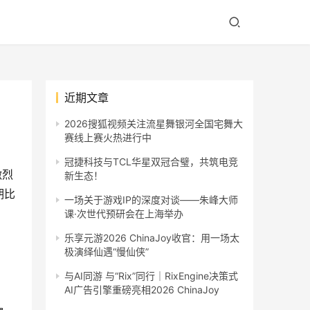
近期文章
2026搜狐视频关注流星舞银河全国宅舞大
赛线上赛火热进行中
冠捷科技与TCL华星双冠合璧，共筑电竞
激烈
新生态！
期比
一场关于游戏IP的深度对谈——朱峰大师
课·次世代预研会在上海举办
乐享元游2026 ChinaJoy收官：用一场太
极演绎仙遇“慢仙侠”
与AI同游 与“Rix”同行｜RixEngine决策式
AI广告引擎重磅亮相2026 ChinaJoy