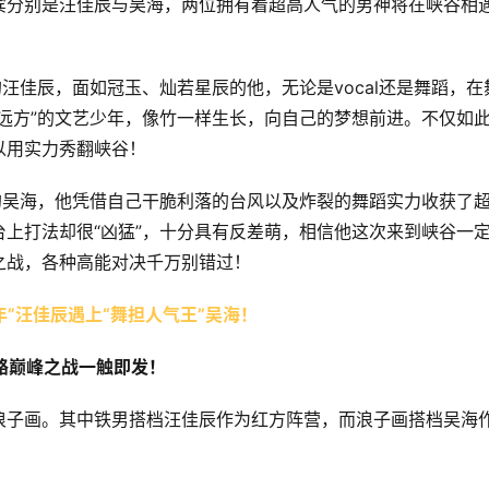
宾分别是汪佳辰与吴海，两位拥有着超高人气的男神将在峡谷相
汪佳辰，面如冠玉、灿若星辰的他，无论是vocal还是舞蹈，在
远方”的文艺少年，像竹一样生长，向自己的梦想前进。不仅如
以用实力秀翻峡谷！
的吴海，他凭借自己干脆利落的台风以及炸裂的舞蹈实力收获了
上打法却很“凶猛”，十分具有反差萌，相信他这次来到峡谷一
之战，各种高能对决千万别错过！
路巅峰之战一触即发！
浪子画。其中铁男搭档汪佳辰作为红方阵营，而浪子画搭档吴海