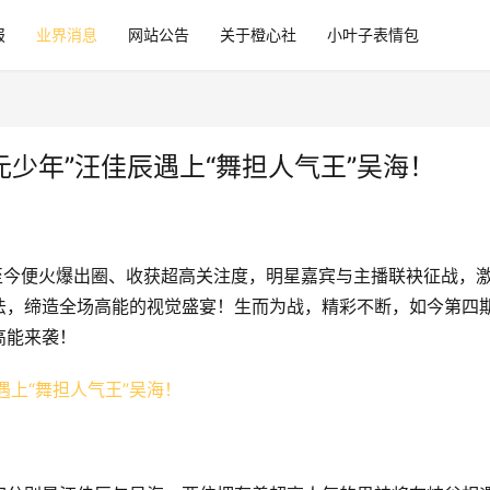
报
业界消息
网站公告
关于橙心社
小叶子表情包
元少年”汪佳辰遇上“舞担人气王”吴海！
战至今便火爆出圈、收获超高关注度，明星嘉宾与主播联袂征战，
法，缔造全场高能的视觉盛宴！生而为战，精彩不断，如今第四
高能来袭！
！