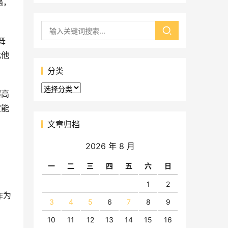
遇，
舞
此他
分类
分
超高
类
定能
文章归档
2026 年 8 月
一
二
三
四
五
六
日
1
2
作为
3
4
5
6
7
8
9
10
11
12
13
14
15
16