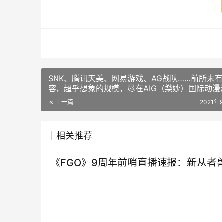
SNK、腾讯天美、网易游戏、AG战队……前所未
容，超乎想象的规模，尽在AIG（樂妙）国际动漫
暨数码互动娱乐产业博览会！
上一篇
2021年
相关推荐
《FGO》9周年前哨直播速报：新从者