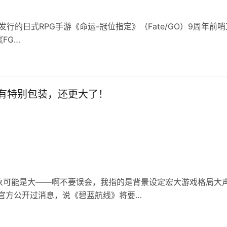
独家代理发行的日式RPG手游《命运-冠位指定》（Fate/GO）9周年前
FG…
有特别包装，还更大了！
象可能是大——啊不要误会，我指的是背景设定宏大游戏格局大
官方公开过消息，说《碧蓝航线》将要…