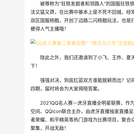
被尊称为“狂铁发掘者和领路人”的国服狂铁
法又猛又莽，在比赛中基本上是不死不回城，经
双区国服杨戬，开创了边路二闪杨戬玩法，也是
梗得人气主播哦！
除此之外，我们还邀请到了小飞、王炸、夏
下！
强强对决，到底红蓝双方谁能脱颖而出？记得关
四期，届时将会为大家揭晓答案。
2021QQ名人赛－虎牙直播全明星联赛，作
空间、QQicon联合主办，由虎牙直播独家直
者荣耀、和平精英等热门游戏为比赛项目，聚合众
聚集，开战无敌！