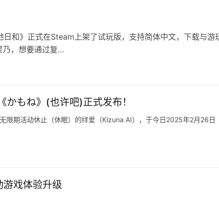
新作《团地日和》正式在Steam上架了试玩版，支持简体中文，下载与游
星乃，想要通过复…
《かもね》(也许吧)正式发布！
布无限期活动休止（休眠）的绊爱（Kizuna AI），于今日2025年2月26日
动游戏体验升级