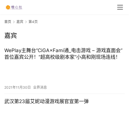
首页
嘉宾
第4页
嘉宾
WePlay主舞台“CiGA×Fami通_电击游戏 – 游戏直⾯会”
首位嘉宾公开！“超高校级剧本家“小高和刚现场连线！
2021年11月30日
业界消息
武汉第23届艾妮动漫游戏展官宣第一弹