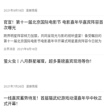
2021年9月18日
漫展情报
官宣！第十一届北京国际电影节 电影嘉年华嘉宾阵容首
次曝光
跨界明星阵容倾力加盟，共同呈现光与影的视听盛宴！备受瞩目的
第十一届北京国际电影节电影嘉年华开幕式明星嘉宾阵容今日就为
大家重磅揭晓! 9月19日，影都花海呈现文化盛宴，星级联动礼赞
业界消息
2021年9月16日
大…
萤火虫丨八月群星璀璨，超多重磅嘉宾现场等你！
2021年7月26日
漫展情报
一线嘉宾蓄势待发！首届猫武纪游戏动漫嘉年华中秋正
式开幕！