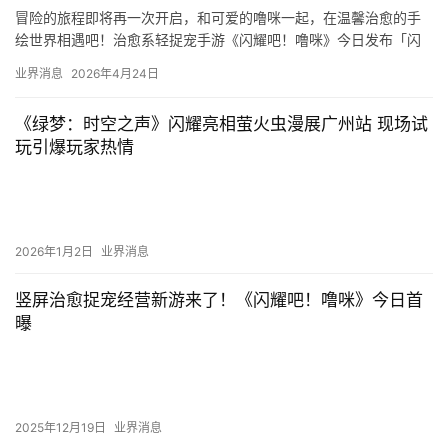
冒险的旅程即将再一次开启，和可爱的噜咪一起，在温馨治愈的手
绘世界相遇吧！治愈系轻捉宠手游《闪耀吧！噜咪》今日发布「闪
耀测试」定档PV，宣布二测将于5月8日开启。同时，为了响应玩家
业界消息
2026年4月24日
们…
《绿梦：时空之声》闪耀亮相萤火虫漫展广州站 现场试
玩引爆玩家热情
2026年1月2日
业界消息
竖屏治愈捉宠经营新游来了！《闪耀吧！噜咪》今日首
曝
2025年12月19日
业界消息